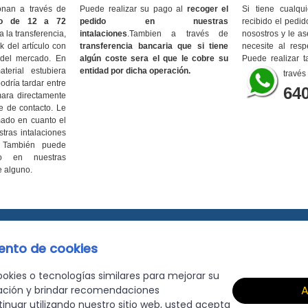
onan a través de
Puede realizar su pago al
recoger el
Si tiene cualq
zo de 12 a 72
pedido en nuestras
recibido el pedi
 la transferencia,
intalaciones
.Tambien a través de
nosostros y le a
 del artículo con
transferencia bancaria que si tiene
necesite al resp
 del mercado. En
algún coste sera el que le cobre su
Puede realizar t
erial estubiera
entidad por dicha operación.
través
odría tardar entre
64
mara directamente
je de contacto. Le
ado en cuanto el
tras intalaciones
. También puede
o en nuestras
e alguno
.
ento de cookies
Avd. San Francisco S/N Torremolinos (Málaga)
 cookies o tecnologías similares para mejorar su
A
ación y brindar recomendaciones
tinuar utilizando nuestro sitio web, usted acepta