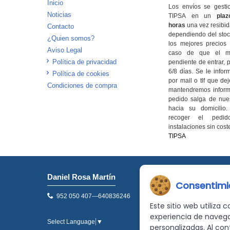
Inicio
Los envíos se gesti
Noticias
TIPSA en un
pla
horas
una vez resibida
Contacto
dependiendo del stock
¿Quien somos?
los mejores precios
Aviso Legal
caso de que el mat
Política de privacidad
pendiente de entrar, p
6/8 días. Se le infor
Política de cookies
por mail o tlf que de
Condiciones de compra
mantendremos inform
pedido salga de nues
hacia su domicilio
recoger el pedid
instalaciones
sin cost
TIPSA
Daniel Rosa Martín
Consentimi
952 050 407---640836246
f.voladilla@hotmail.com
Este sitio web utiliza
experiencia de naveg
Select Language
▼
personalizadas. Al con