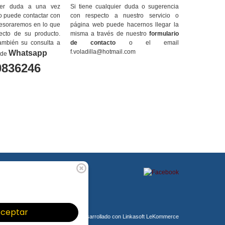
uier duda a una vez
Si tiene cualquier duda o sugerencia
do puede contactar con
con respecto a nuestro servicio o
sesoraremos en lo que
página web puede hacernos llegar la
ecto de su producto.
misma a través de nuestro
formulario
ambién su consulta a
de contacto
o el email
f.voladilla@hotmail.com
Whatsapp
 de
0836246
ceptar
Comercio desarrollado con
Linkasoft LeKommerce