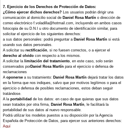
7. Ejercicio de los Derechos de Protección de Datos:
¿Cómo ejercer dichos derechos?
Los usuarios podrán dirigir una
comunicación al domicilio social de
Daniel Rosa Martín
o dirección de
correo electrónico f.voladilla@hotmail.com, incluyendo en ambos casos
fotocopia de su D.N.I u otro documento de identificación similar, para
solicitar el ejercicio de los siguientes derechos:
a sus datos personales: podrá preguntar a
Daniel Rosa Martín
si está
usando sus datos personales.
A solicitar su
rectificación
, si no fuesen correctos, o a ejercer el
derecho al olvido
con respecto a los mismos.
A solicitar la
limitación del tratamiento
, en este caso, solo serán
conservados por
Daniel Rosa Martín
para el ejercicio o defensa de
reclamaciones
A
oponerse
a su tratamiento:
Daniel Rosa Martín
dejará tratar los datos
en la forma que nos indiques, salvo que por motivos legítimos o para el
ejercicio o defensa de posibles reclamaciones, estos deban seguir
tratándose.
A la
portabilidad
de los datos: en caso de que quieras que sus datos
sean tratados por otra firma,
Daniel Rosa Martín
, le facilitará la
portabilidad de sus datos al nuevo responsable.
Podrá utilizar los modelos puestos a su disposición por la Agencia
Española de Protección de Datos, para ejercer sus anteriores derechos:
Aquí