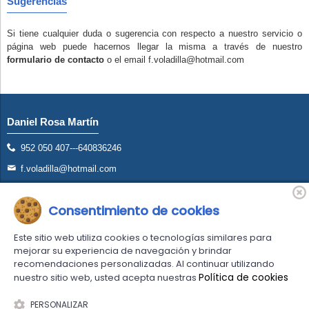
Sugerencias
Si tiene cualquier duda o sugerencia con respecto a nuestro servicio o
página web puede hacernos llegar la misma a través de nuestro
formulario de contacto
o el email f.voladilla@hotmail.com
Daniel Rosa Martín
952 050 407---640836246
f.voladilla@hotmail.com
Avd. San Francisco S/N Torremolinos (Málaga)
Consentimiento de cookies
Este sitio web utiliza cookies o tecnologías similares para
mejorar su experiencia de navegación y brindar
recomendaciones personalizadas. Al continuar utilizando
Política de cookies
nuestro sitio web, usted acepta nuestras
Comercio desarrollado con
Linkasoft LeKommerce
PERSONALIZAR