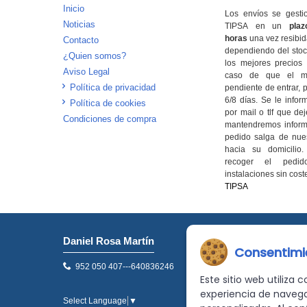
Inicio
Los envíos se gesti
Noticias
TIPSA en un
pla
horas
una vez resibida
Contacto
dependiendo del stock
¿Quien somos?
los mejores precios
Aviso Legal
caso de que el mat
Política de privacidad
pendiente de entrar, p
6/8 días. Se le infor
Política de cookies
por mail o tlf que de
Condiciones de compra
mantendremos inform
pedido salga de nues
hacia su domicilio
recoger el pedid
instalaciones
sin cost
TIPSA
Daniel Rosa Martín
Consentimi
952 050 407---640836246
f.voladilla@hotmail.com
Este sitio web utiliza
experiencia de naveg
Select Language
▼