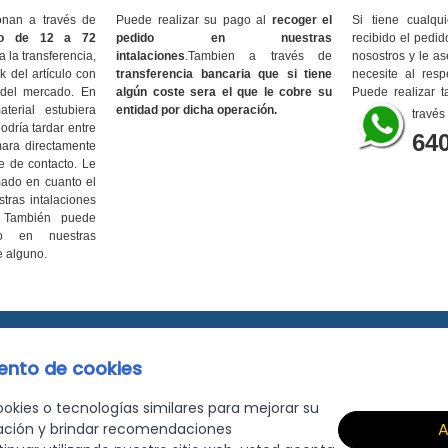
onan a través de
Puede realizar su pago al
recoger el
Si tiene cualq
zo de 12 a 72
pedido en nuestras
recibido el pedi
 la transferencia,
intalaciones
.Tambien a través de
nosostros y le a
 del artículo con
transferencia bancaria que si tiene
necesite al resp
 del mercado. En
algún coste sera el que le cobre su
Puede realizar t
erial estubiera
entidad por dicha operación.
través
odría tardar entre
64
mara directamente
je de contacto. Le
ado en cuanto el
tras intalaciones
. También puede
o en nuestras
e alguno
.
ento de cookies
Avd. San Francisco S/N Torremolinos (Málaga)
 cookies o tecnologías similares para mejorar su
A
ación y brindar recomendaciones