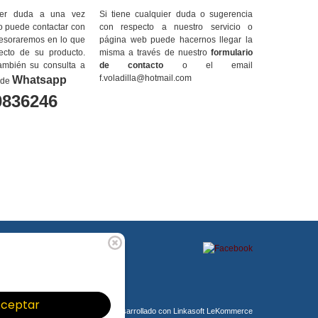
uier duda a una vez
Si tiene cualquier duda o sugerencia
do puede contactar con
con respecto a nuestro servicio o
sesoraremos en lo que
página web puede hacernos llegar la
ecto de su producto.
misma a través de nuestro
formulario
ambién su consulta a
de contacto
o el email
f.voladilla@hotmail.com
Whatsapp
 de
0836246
ceptar
Comercio desarrollado con
Linkasoft LeKommerce