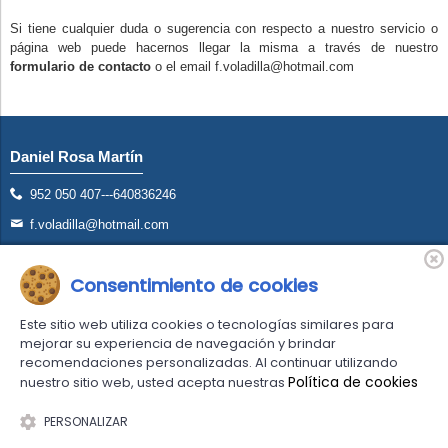
Si tiene cualquier duda o sugerencia con respecto a nuestro servicio o
página web puede hacernos llegar la misma a través de nuestro
formulario de contacto
o el email f.voladilla@hotmail.com
Daniel Rosa Martín
952 050 407---640836246
f.voladilla@hotmail.com
Avd. San Francisco S/N Torremolinos (Málaga)
Consentimiento de cookies
Este sitio web utiliza cookies o tecnologías similares para
mejorar su experiencia de navegación y brindar
recomendaciones personalizadas. Al continuar utilizando
Política de cookies
nuestro sitio web, usted acepta nuestras
Comercio desarrollado con
Linkasoft LeKommerce
PERSONALIZAR